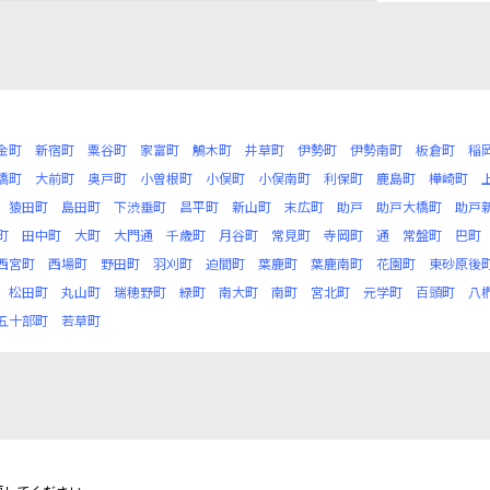
金町
新宿町
粟谷町
家富町
鵤木町
井草町
伊勢町
伊勢南町
板倉町
稲
橋町
大前町
奥戸町
小曽根町
小俣町
小俣南町
利保町
鹿島町
樺崎町
猿田町
島田町
下渋垂町
昌平町
新山町
末広町
助戸
助戸大橋町
助戸
町
田中町
大町
大門通
千歳町
月谷町
常見町
寺岡町
通
常盤町
巴町
西宮町
西場町
野田町
羽刈町
迫間町
葉鹿町
葉鹿南町
花園町
東砂原後
松田町
丸山町
瑞穂野町
緑町
南大町
南町
宮北町
元学町
百頭町
八
五十部町
若草町