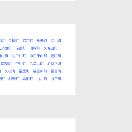
岡町
今福町
岩井町
永楽町
江川町
上渋垂町
借宿町
川崎町
久保田町
新山町
助戸仲町
助戸東山町
菅田町
問屋町
中川町
名草上町
名草下町
町
久松町
福居町
福富新町
福富町
椚町
柳原町
梁田町
山川町
山下町