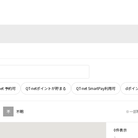
net 予約可
QT-netポイントが貯まる
QT-net SmartPay利用可
dポイ
不
不明
※一部
0件表示
1