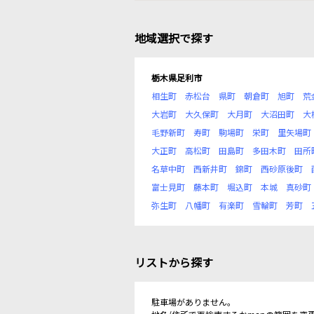
地域選択で探す
栃木県足利市
相生町
赤松台
県町
朝倉町
旭町
荒
大岩町
大久保町
大月町
大沼田町
大
毛野新町
寿町
駒場町
栄町
里矢場町
大正町
高松町
田島町
多田木町
田所
名草中町
西新井町
錦町
西砂原後町
富士見町
藤本町
堀込町
本城
真砂町
弥生町
八幡町
有楽町
雪輪町
芳町
リストから探す
駐車場がありません。