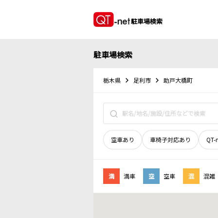
駐車場検索
駐車場検索
栃木県
足利市
助戸大橋町
空車あり
車椅子対応あり
QT-
満
満車
空
空車
混
混雑