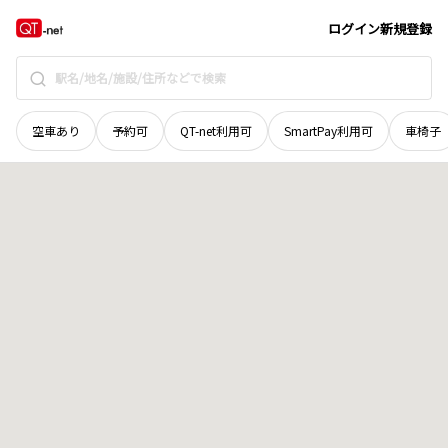
栃木県
足利市
山下町
地域選択で探す
ログイン
新規登録
空車あり
予約可
QT-net利用可
SmartPay利用可
車椅子