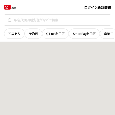
栃木県
足利市
巴町
地域選択で探す
ログイン
新規登録
空車あり
予約可
QT-net利用可
SmartPay利用可
車椅子