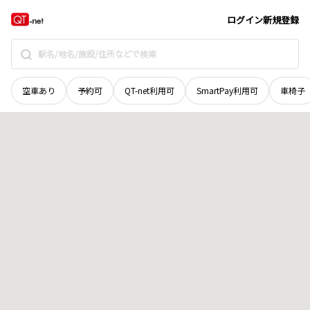
栃木県
足利市
藤本町
地域選択で探す
ログイン
新規登録
空車あり
予約可
QT-net利用可
SmartPay利用可
車椅子