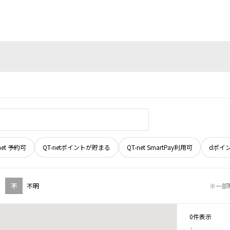
net 予約可
QT-netポイントが貯まる
QT-net SmartPay利用可
dポイ
不
不明
※一部
0件表示
1