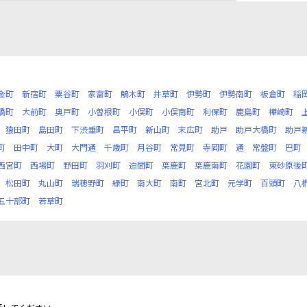
金町
新宿町
粟谷町
家富町
鵤木町
井草町
伊勢町
伊勢南町
板倉町
稲
橋町
大前町
奥戸町
小曽根町
小俣町
小俣南町
利保町
鹿島町
樺崎町
猿田町
島田町
下渋垂町
昌平町
新山町
末広町
助戸
助戸大橋町
助戸
町
田中町
大町
大門通
千歳町
月谷町
常見町
寺岡町
通
常盤町
巴町
西宮町
西場町
野田町
羽刈町
迫間町
葉鹿町
葉鹿南町
花園町
東砂原後
松田町
丸山町
瑞穂野町
緑町
南大町
南町
宮北町
元学町
百頭町
八
五十部町
若草町