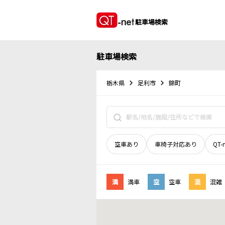
駐車場検索
駐車場検索
栃木県
足利市
錦町
空車あり
車椅子対応あり
QT-
満
満車
空
空車
混
混雑