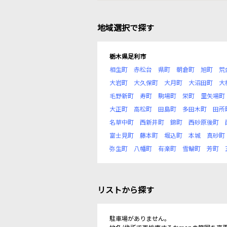
地域選択で探す
栃木県足利市
相生町
赤松台
県町
朝倉町
旭町
荒
大岩町
大久保町
大月町
大沼田町
大
毛野新町
寿町
駒場町
栄町
里矢場町
大正町
高松町
田島町
多田木町
田所
名草中町
西新井町
錦町
西砂原後町
富士見町
藤本町
堀込町
本城
真砂町
弥生町
八幡町
有楽町
雪輪町
芳町
リストから探す
駐車場がありません。