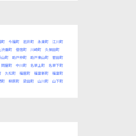
岡町
今福町
岩井町
永楽町
江川町
上渋垂町
借宿町
川崎町
久保田町
新山町
助戸仲町
助戸東山町
菅田町
問屋町
中川町
名草上町
名草下町
町
久松町
福居町
福富新町
福富町
椚町
柳原町
梁田町
山川町
山下町