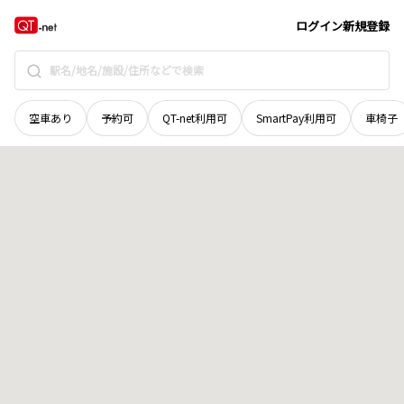
栃木県
那須塩原市
下永田
地域選択で探す
ログイン
新規登録
空車あり
予約可
QT-net利用可
SmartPay利用可
車椅子