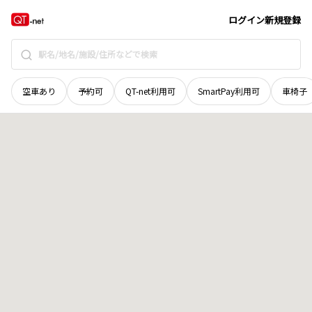
栃木県
那須塩原市
井口
地域選択で探す
ログイン
新規登録
空車あり
予約可
QT-net利用可
SmartPay利用可
車椅子