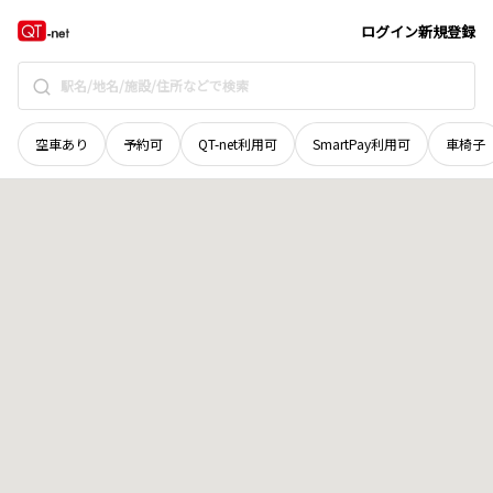
栃木県
那須塩原市
北栄町
地域選択で探す
ログイン
新規登録
空車あり
予約可
QT-net利用可
SmartPay利用可
車椅子