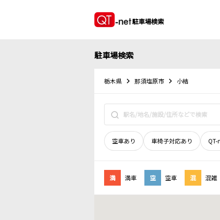
駐車場検索
駐車場検索
栃木県
那須塩原市
小結
空車あり
車椅子対応あり
QT-
満
満車
空
空車
混
混雑