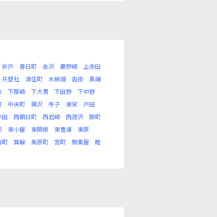
折戸
春日町
金沢
鹿野崎
上赤田
共墾社
清住町
木綿畑
沓掛
黒磯
方
下厚崎
下大貫
下田野
下中野
町
中央町
槻沢
寺子
東栄
戸田
赤田
西朝日町
西岩崎
西遅沢
錦町
沢
東小屋
東関根
東豊浦
東原
南町
箕輪
美原町
宮町
無栗屋
睦