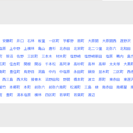
安藤町
井口
石林
板室
一区町
宇都野
扇町
大原間
大原間西
遅野沢
塩原
上中野
上横林
亀山
唐杉
北赤田
北栄町
北二つ室
北弥六
北和田
町
笹沼
佐野
三区町
三本木
材木町
塩野崎
塩野崎新田
塩原
鴫内
島
広町
住吉町
関根
関谷
千本松
高阿津
高砂町
高林
高柳
太夫塚
大黒
南町
豊住町
鳥野目
洞島
中内
中塩原
永田町
鍋掛
並木町
二区町
西
西三島
西大和
接骨木
沼野田和
野間
橋本町
波立
原町
東赤田
東遅
細竹
本郷町
本町
前弥六
前弥六南町
松浦町
三島
緑
南赤田
南郷屋
宮
豊町
湯本塩原
横林
四区町
若草町
若葉町
渡辺