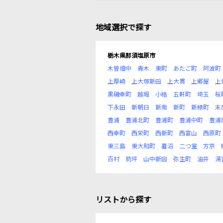
地域選択で探す
栃木県那須塩原市
木曽畑中
青木
東町
あたご町
阿波町
上厚崎
上大塚新田
上大貫
上郷屋
上
黒磯幸町
越堀
小結
五軒町
埼玉
桜
下永田
新朝日
新南
新町
新緑町
末
豊浦
豊浦北町
豊浦町
豊浦中町
豊浦
西幸町
西栄町
西新町
西富山
西原町
東三島
東大和町
蟇沼
二つ室
方京
百村
箭坪
山中新田
弥生町
油井
湯
リストから探す