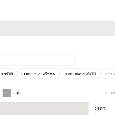
net 予約可
QT-netポイントが貯まる
QT-net SmartPay利用可
dポイ
不
不明
※一部
0件表示
1