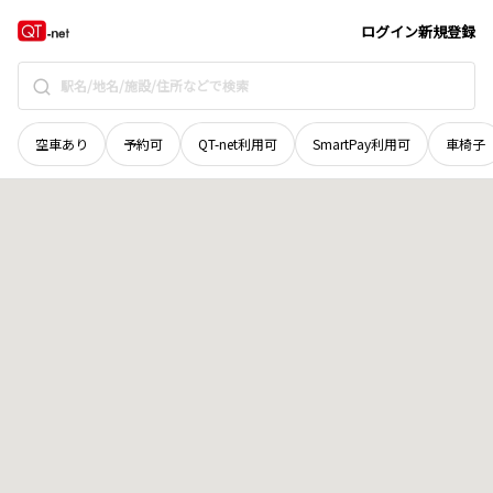
栃木県
那須塩原市
接骨木
地域選択で探す
ログイン
新規登録
空車あり
予約可
QT-net利用可
SmartPay利用可
車椅子