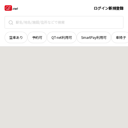
栃木県
那須塩原市
新朝日
地域選択で探す
ログイン
新規登録
空車あり
予約可
QT-net利用可
SmartPay利用可
車椅子