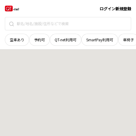
栃木県
那須塩原市
木曽畑中
地域選択で探す
ログイン
新規登録
空車あり
予約可
QT-net利用可
SmartPay利用可
車椅子