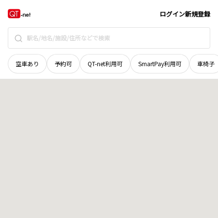
栃木県
那須塩原市
緑
地域選択で探す
ログイン
新規登録
空車あり
予約可
QT-net利用可
SmartPay利用可
車椅子