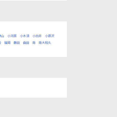
野山
小河原
小木須
小白井
小原沢
音
福岡
藤田
曲田
南
南大和久