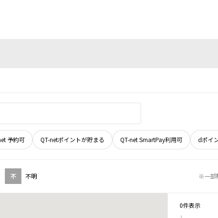
net 予約可
QT-netポイントが貯まる
QT-net SmartPay利用可
dポイ
不
不明
※一部
0件表示
1