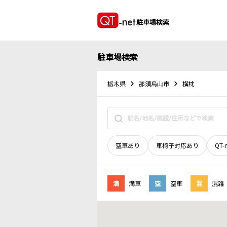
駐車場検索
駐車場検索
栃木県
那須烏山市
横枕
空車あり
車椅子対応あり
QT-
満
満車
空
空車
混
混雑