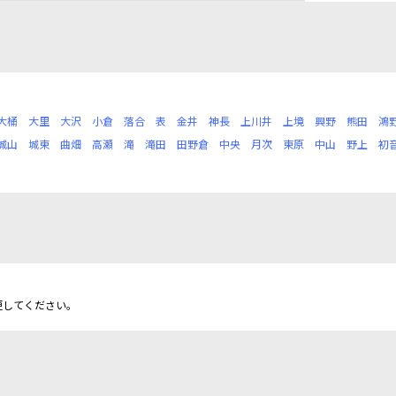
大桶
大里
大沢
小倉
落合
表
金井
神長
上川井
上境
興野
熊田
鴻
城山
城東
曲畑
高瀬
滝
滝田
田野倉
中央
月次
東原
中山
野上
初
更してください。