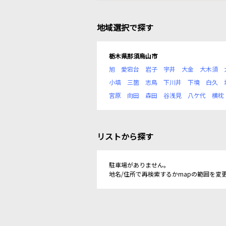
地域選択で探す
栃木県那須烏山市
旭
愛宕台
岩子
宇井
大金
大木須
小塙
三箇
志鳥
下川井
下境
白久
宮原
向田
森田
谷浅見
八ケ代
横枕
リストから探す
駐車場がありません。
地名/住所で再検索するかmapの範囲を変