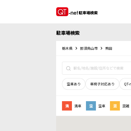
駐車場検索
駐車場検索
栃木県
那須烏山市
熊田
空車あり
車椅子対応あり
QT-
満
満車
空
空車
混
混雑