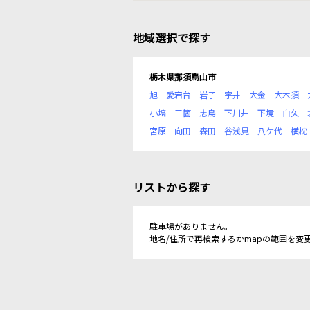
地域選択で探す
栃木県那須烏山市
旭
愛宕台
岩子
宇井
大金
大木須
小塙
三箇
志鳥
下川井
下境
白久
宮原
向田
森田
谷浅見
八ケ代
横枕
リストから探す
駐車場がありません。
地名/住所で再検索するかmapの範囲を変