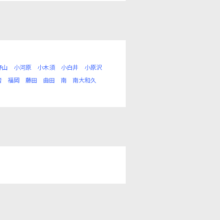
野山
小河原
小木須
小白井
小原沢
音
福岡
藤田
曲田
南
南大和久