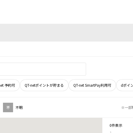
net 予約可
QT-netポイントが貯まる
QT-net SmartPay利用可
dポイ
不
不明
※一部
0件表示
1