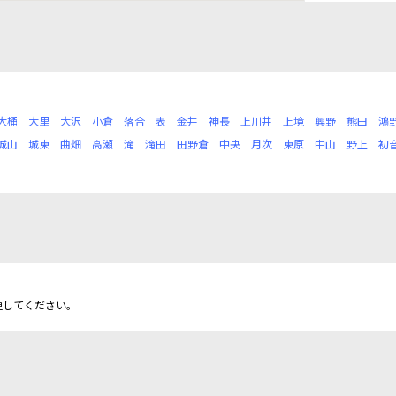
大桶
大里
大沢
小倉
落合
表
金井
神長
上川井
上境
興野
熊田
鴻
城山
城東
曲畑
高瀬
滝
滝田
田野倉
中央
月次
東原
中山
野上
初
更してください。