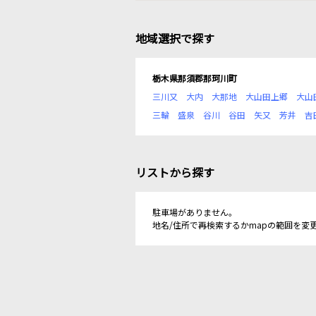
地域選択で探す
栃木県那須郡那珂川町
三川又
大内
大那地
大山田上郷
大山
三輪
盛泉
谷川
谷田
矢又
芳井
吉
リストから探す
駐車場がありません。
地名/住所で再検索するかmapの範囲を変