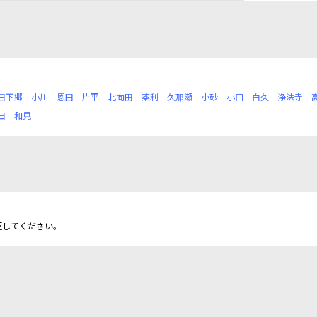
田下郷
小川
恩田
片平
北向田
薬利
久那瀬
小砂
小口
白久
浄法寺
田
和見
更してください。