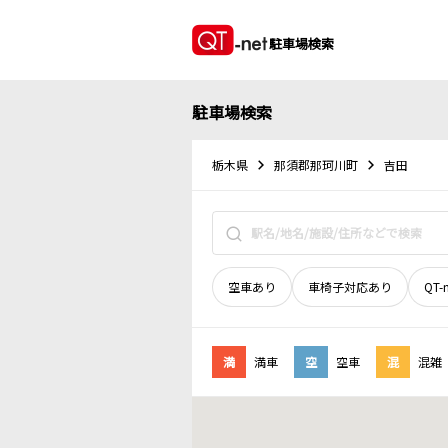
駐車場検索
駐車場検索
栃木県
那須郡那珂川町
吉田
空車あり
車椅子対応あり
QT-
満
満車
空
空車
混
混雑