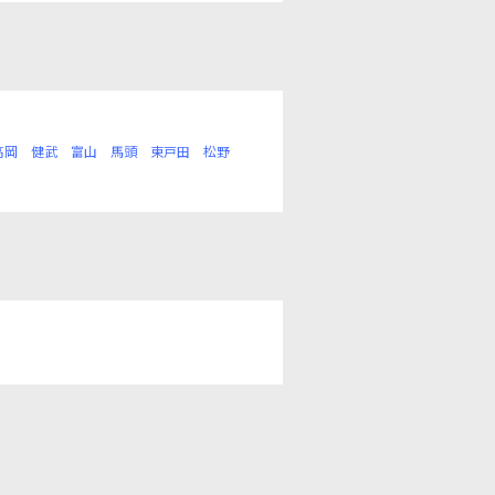
高岡
健武
富山
馬頭
東戸田
松野