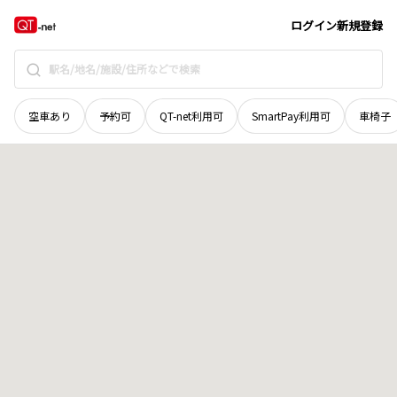
栃木県
那須郡那珂川町
大山田下郷
地域選択で探す
ログイン
新規登録
空車あり
予約可
QT-net利用可
SmartPay利用可
車椅子