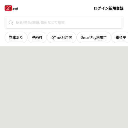
栃木県
那須郡那珂川町
地域選択で探す
ログイン
新規登録
空車あり
予約可
QT-net利用可
SmartPay利用可
車椅子