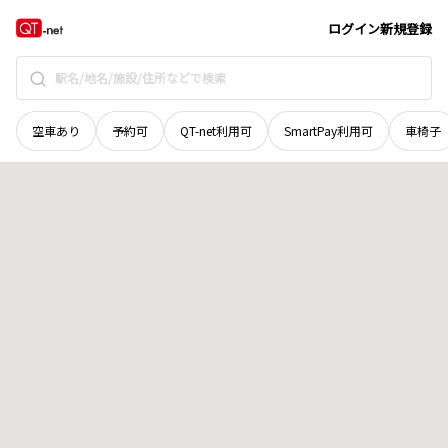
栃木県
那須郡那須町
大字豊原甲
地域選択で探す
ログイン
新規登録
空車あり
予約可
QT-net利用可
SmartPay利用可
車椅子