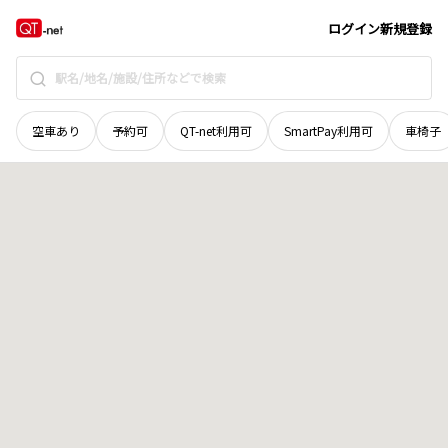
栃木県
鹿沼市
上南摩町
地域選択で探す
ログイン
新規登録
空車あり
予約可
QT-net利用可
SmartPay利用可
車椅子