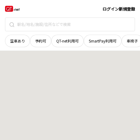
滋賀県
大津市
伊香立上龍華町
地域選択で探す
ログイン
新規登録
空車あり
予約可
QT-net利用可
SmartPay利用可
車椅子