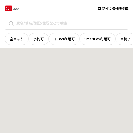
滋賀県
大津市
富士見台
地域選択で探す
ログイン
新規登録
空車あり
予約可
QT-net利用可
SmartPay利用可
車椅子