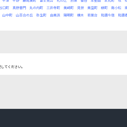
平津
平野
藤尾奥町
富士見台
札の辻
別保
螢谷
本堅田
本丸町
牧
谷口町
真野普門
丸の内町
三井寺町
美崎町
見世
美空町
緑町
南小松
山中町
山百合の丘
弥生町
由美浜
陽明町
横木
若葉台
和邇今宿
和邇
更してください。