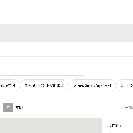
net 予約可
QT-netポイントが貯まる
QT-net SmartPay利用可
dポイ
不
不明
※一部
0件表示
1