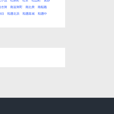
松が丘
松原町
松本
松山町
真野
南志賀
南滋賀町
南比良
南船路
春日
和邇北浜
和邇高城
和邇中