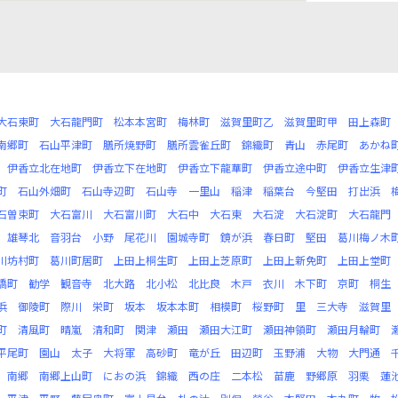
大石東町
大石龍門町
松本本宮町
梅林町
滋賀里町乙
滋賀里町甲
田上森町
南郷町
石山平津町
膳所焼野町
膳所雲雀丘町
錦織町
青山
赤尾町
あかね
伊香立北在地町
伊香立下在地町
伊香立下龍華町
伊香立途中町
伊香立生津
町
石山外畑町
石山寺辺町
石山寺
一里山
稲津
稲葉台
今堅田
打出浜
石曽束町
大石富川
大石富川町
大石中
大石東
大石淀
大石淀町
大石龍門
雄琴北
音羽台
小野
尾花川
園城寺町
鏡が浜
春日町
堅田
葛川梅ノ木
川坊村町
葛川町居町
上田上桐生町
上田上芝原町
上田上新免町
上田上堂町
橋町
勧学
観音寺
北大路
北小松
北比良
木戸
衣川
木下町
京町
桐生
浜
御陵町
際川
栄町
坂本
坂本本町
相模町
桜野町
里
三大寺
滋賀里
町
清風町
晴嵐
清和町
関津
瀬田
瀬田大江町
瀬田神領町
瀬田月輪町
平尾町
園山
太子
大将軍
高砂町
竜が丘
田辺町
玉野浦
大物
大門通
南郷
南郷上山町
におの浜
錦織
西の庄
二本松
苗鹿
野郷原
羽栗
蓮