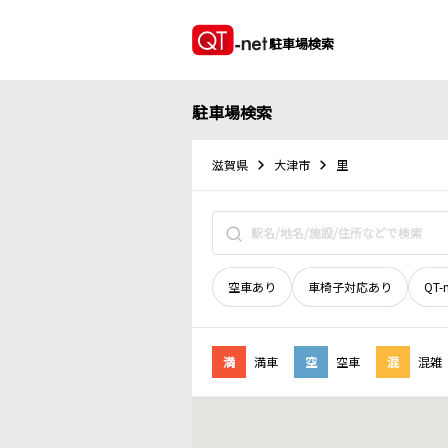
駐車場検索
駐車場検索
滋賀県
大津市
里
空車あり
車椅子対応あり
QT-
満
満車
空
空車
混
混雑