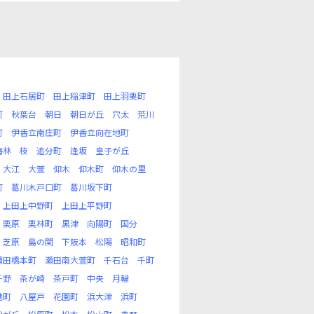
田上石居町
田上稲津町
田上羽栗町
町
秋葉台
朝日
朝日が丘
穴太
荒川
町
伊香立南庄町
伊香立向在地町
梅林
枝
追分町
逢坂
皇子が丘
大江
大萱
仰木
仰木町
仰木の里
町
葛川木戸口町
葛川坂下町
上田上中野町
上田上平野町
栗原
栗林町
黒津
向陽町
国分
芝原
島の関
下阪本
松陽
昭和町
瀬田橋本町
瀬田南大萱町
千石台
千町
千野
茶が崎
茶戸町
中央
月輪
池町
八屋戸
花園町
浜大津
浜町