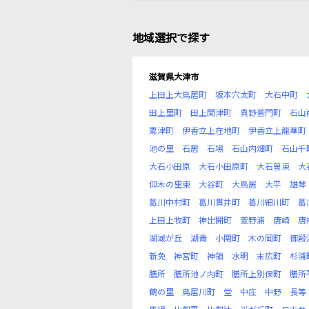
地域選択で探す
滋賀県大津市
上田上大鳥居町
坂本穴太町
大石中町
田上里町
田上関津町
真野普門町
石山
粟津町
伊香立上在地町
伊香立上龍華町
池の里
石居
石場
石山内畑町
石山千
大石小田原
大石小田原町
大石曽束
大
仰木の里東
大谷町
大鳥居
大平
雄琴
葛川中村町
葛川貫井町
葛川細川町
葛
上田上牧町
神出開町
萱野浦
唐崎
唐
湖城が丘
湖青
小関町
木の岡町
御殿
新免
神宮町
神領
水明
末広町
杉浦
膳所
膳所池ノ内町
膳所上別保町
膳所
鶴の里
鳥居川町
堂
中庄
中野
長等