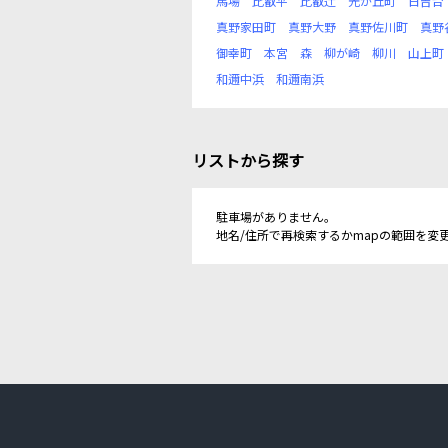
馬場
比叡平
比叡辻
光が丘町
日吉台
真野家田町
真野大野
真野佐川町
真野
御幸町
本宮
森
柳が崎
柳川
山上町
和邇中浜
和邇南浜
リストから探す
駐車場がありません。
地名/住所で再検索するかmapの範囲を変