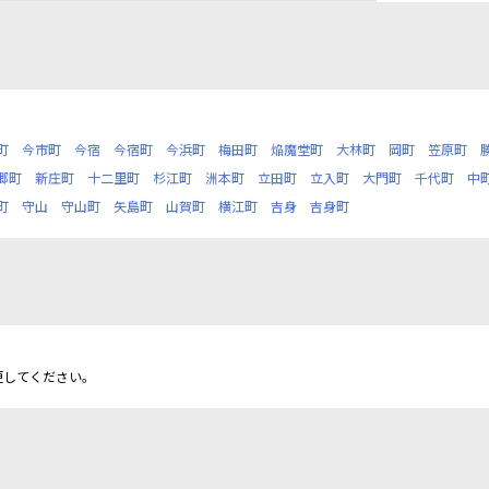
町
今市町
今宿
今宿町
今浜町
梅田町
焔魔堂町
大林町
岡町
笠原町
郷町
新庄町
十二里町
杉江町
洲本町
立田町
立入町
大門町
千代町
中
町
守山
守山町
矢島町
山賀町
横江町
吉身
吉身町
更してください。