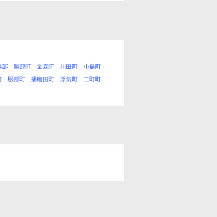
勝部
勝部町
金森町
川田町
小島町
町
服部町
播磨田町
浮気町
二町町