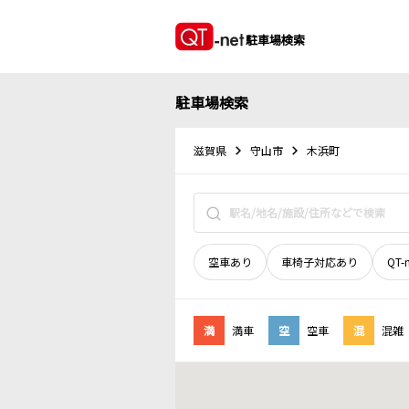
駐車場検索
駐車場検索
滋賀県
守山市
木浜町
空車あり
車椅子対応あり
QT-
満
満車
空
空車
混
混雑