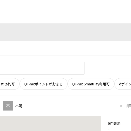
net 予約可
QT-netポイントが貯まる
QT-net SmartPay利用可
dポイ
不
不明
※一部
0件表示
1