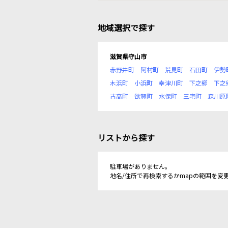
地域選択で探す
滋賀県守山市
赤野井町
阿村町
荒見町
石田町
伊勢
木浜町
小浜町
幸津川町
下之郷
下之
古高町
欲賀町
水保町
三宅町
森川原
リストから探す
駐車場がありません。
地名/住所で再検索するかmapの範囲を変