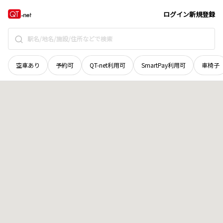
滋賀県
彦根市
元町
地域選択で探す
ログイン
新規登録
空車あり
予約可
QT-net利用可
SmartPay利用可
車椅子