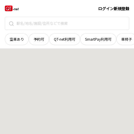
滋賀県
彦根市
大堀町
地域選択で探す
ログイン
新規登録
空車あり
予約可
QT-net利用可
SmartPay利用可
車椅子