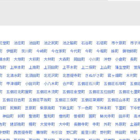
陀堂町
池庄町
池田町
池之尻町
池之脇町
石谷町
石塔町
市ケ原町
市子
町
伊庭町
茨川町
今崎町
今在家町
今代町
今町
今堀町
妹町
鋳物師町
清水町
大塚町
大萩町
大林町
大森町
岡田町
小川町
沖野
小倉町
長町
森町
上岸本町
上南町
上羽田町
上平木町
上二俣町
上山町
蒲生堂町
萱
町
北清水町
北須田町
北花沢町
北菩提寺町
きぬがさ町
君ヶ畑町
木村町
町
甲津畑町
小田苅町
小八木町
合戸町
五個荘石川町
五個荘石塚町
五個
町
五個荘北町屋町
五個荘木流町
五個荘金堂町
五個荘五位田町
五個荘七里
五個荘日吉町
五個荘平阪町
五個荘三俣町
五個荘簗瀬町
五個荘山本町
五
目町
尻無町
芝原町
柴原南町
下麻生町
下一色町
下岸本町
下里町
下中
神田町
鈴町
聖徳町
聖和町
僧坊町
曽根町
園町
躰光寺町
田井町
高
吉町
建部南町
種町
大覚寺町
大中町
長勝寺町
寺町
外町
外原町
土器
中野町
西菩提寺町
糠塚町
布引台
野口町
能登川町
野村町
林田町
林町