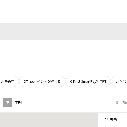
net 予約可
QT-netポイントが貯まる
QT-net SmartPay利用可
dポイ
不
不明
※一部
0件表示
1