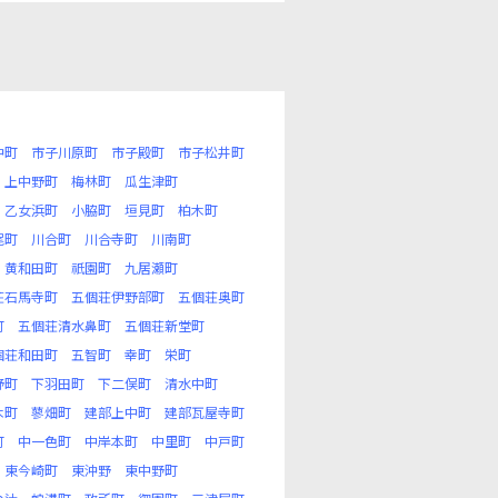
沖町
市子川原町
市子殿町
市子松井町
上中野町
梅林町
瓜生津町
乙女浜町
小脇町
垣見町
柏木町
尾町
川合町
川合寺町
川南町
黄和田町
祇園町
九居瀬町
荘石馬寺町
五個荘伊野部町
五個荘奥町
町
五個荘清水鼻町
五個荘新堂町
個荘和田町
五智町
幸町
栄町
野町
下羽田町
下二俣町
清水中町
木町
蓼畑町
建部上中町
建部瓦屋寺町
町
中一色町
中岸本町
中里町
中戸町
東今崎町
東沖野
東中野町