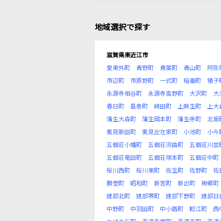
地域選択で探す
滋賀県東近江市
愛東外町
青野町
青葉町
青山町
阿弥
市辺町
市原野町
一式町
稲垂町
猪子
永源寺相谷町
永源寺高野町
大沢町
大
春日町
葛巻町
綺田町
上麻生町
上大
蒲生大森町
蒲生岡本町
蒲生寺町
北坂
栗見新田町
栗見出在家町
小池町
小今
五個荘小幡町
五個荘河曲町
五個荘川並
五個荘竜田町
五個荘塚本町
五個荘中町
桜川西町
桜川東町
佐生町
佐野町
佐
勝堂町
昭和町
新宮町
新出町
神郷町
建部北町
建部堺町
建部下野町
建部日
中野町
中羽田町
中小路町
鯰江町
西