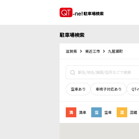
駐車場検索
駐車場検索
滋賀県
東近江市
九居瀬町
空車あり
車椅子対応あり
QT-
満
満車
空
空車
混
混雑