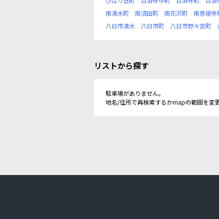
ひばり丘町
百済寺甲町
百済寺町
百済
南清水町
南須田町
南花沢町
南菩提寺
八日市清水
八日市町
八日市野々宮町
リストから探す
駐車場がありません。
地名/住所で再検索するかmapの範囲を変