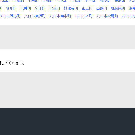
寺本町
平尾町
平田町
平林町
平松町
平柳町
蛭谷町
福堂町
布施町
札
町
箕川町
宮井町
宮川町
宮荘町
妙法寺町
山上町
山路町
杠葉尾町
湯
八日市浜野町
八日市東浜町
八日市東本町
八日市本町
八日市松尾町
八日市
更してください。