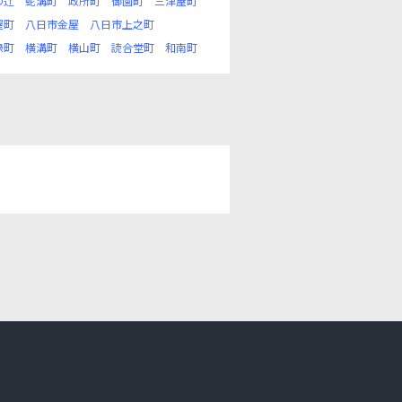
の辻
蛇溝町
政所町
御園町
三津屋町
屋町
八日市金屋
八日市上之町
緑町
横溝町
横山町
読合堂町
和南町