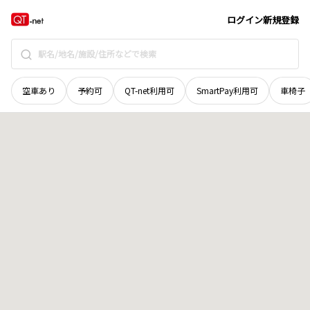
滋賀県
東近江市
五個荘塚本町
地域選択で探す
ログイン
新規登録
空車あり
予約可
QT-net利用可
SmartPay利用可
車椅子