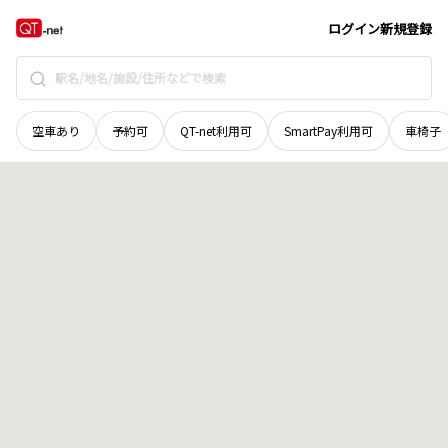
滋賀県
東近江市
建部瓦屋寺町
地域選択で探す
ログイン
新規登録
空車あり
予約可
QT-net利用可
SmartPay利用可
車椅子