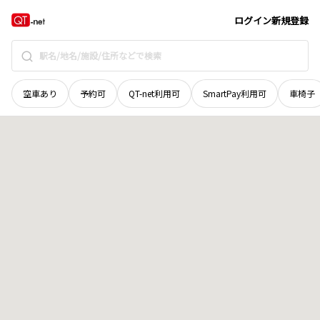
滋賀県
栗東市
小柿
地域選択で探す
ログイン
新規登録
空車あり
予約可
QT-net利用可
SmartPay利用可
車椅子