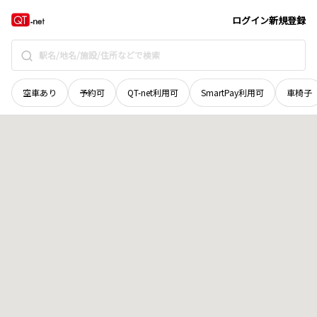
滋賀県
栗東市
林
地域選択で探す
ログイン
新規登録
空車あり
予約可
QT-net利用可
SmartPay利用可
車椅子