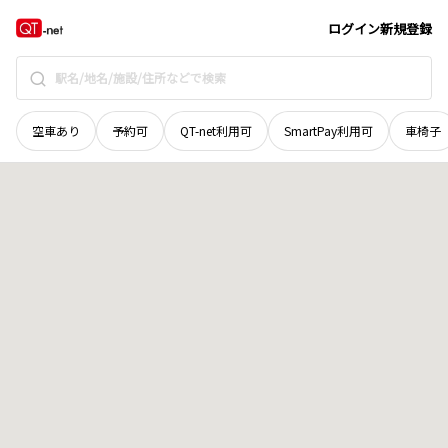
滋賀県
湖南市
宮の森
地域選択で探す
ログイン
新規登録
空車あり
予約可
QT-net利用可
SmartPay利用可
車椅子