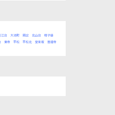
近江台
大池町
岡出
北山台
柑子袋
台
東寺
平松
平松北
宝来坂
菩提寺