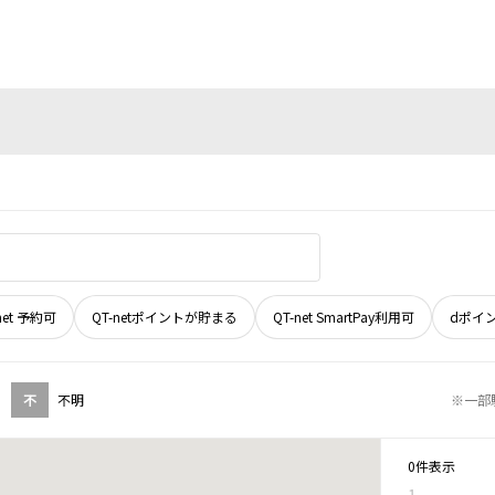
net 予約可
QT-netポイントが貯まる
QT-net SmartPay利用可
dポイ
不
不明
※一部
0件表示
1