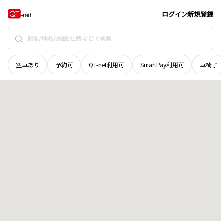
滋賀県
甲賀市
土山町青土
地域選択で探す
ログイン
新規登録
空車あり
予約可
QT-net利用可
SmartPay利用可
車椅子