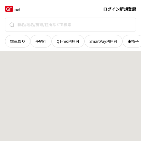
滋賀県
甲賀市
水口町東名坂
地域選択で探す
ログイン
新規登録
空車あり
予約可
QT-net利用可
SmartPay利用可
車椅子