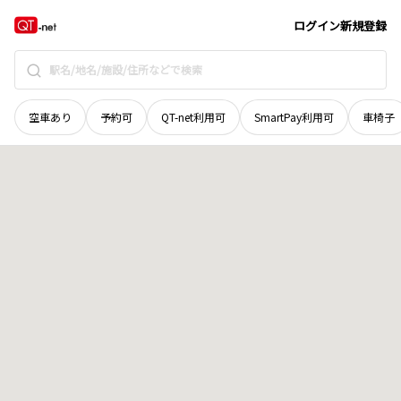
滋賀県
米原市
上多良
地域選択で探す
ログイン
新規登録
空車あり
予約可
QT-net利用可
SmartPay利用可
車椅子