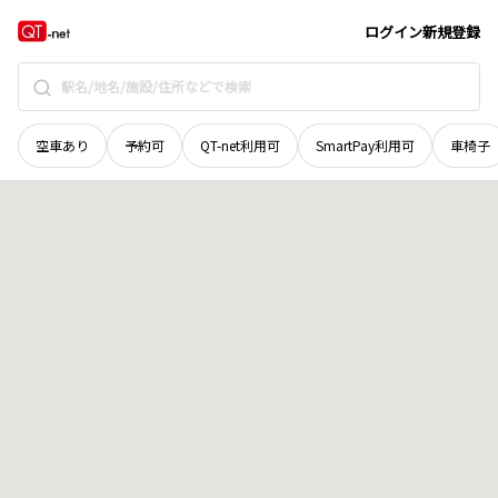
滋賀県
米原市
樋口
地域選択で探す
ログイン
新規登録
空車あり
予約可
QT-net利用可
SmartPay利用可
車椅子