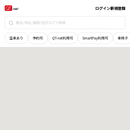
滋賀県
米原市
清滝
地域選択で探す
ログイン
新規登録
空車あり
予約可
QT-net利用可
SmartPay利用可
車椅子