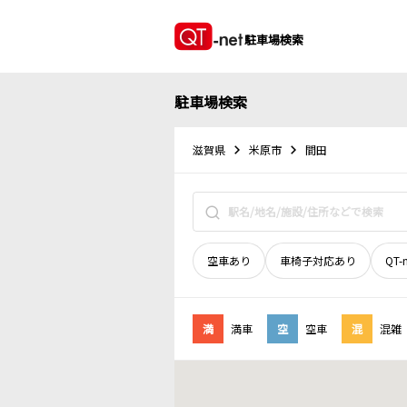
駐車場検索
駐車場検索
滋賀県
米原市
間田
空車あり
車椅子対応あり
QT-
満
満車
空
空車
混
混雑