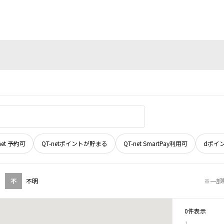
net 予約可
QT-netポイントが貯まる
QT-net SmartPay利用可
dポイ
不
不明
※一部
0件表示
1