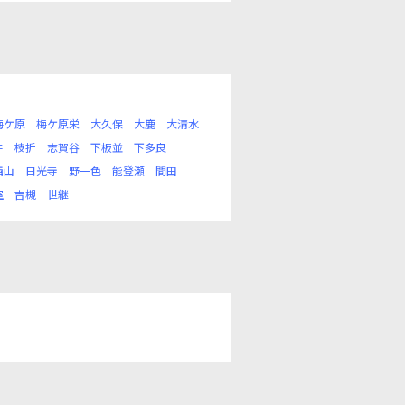
梅ケ原
梅ケ原栄
大久保
大鹿
大清水
井
枝折
志賀谷
下板並
下多良
西山
日光寺
野一色
能登瀬
間田
室
吉槻
世継