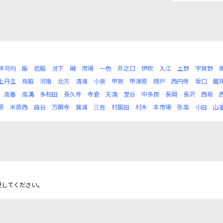
梓河内
飯
岩脇
池下
磯
市場
一色
井之口
伊吹
入江
上野
宇賀野
上丹生
烏脇
河南
北方
清滝
小泉
甲賀
甲津原
顔戸
西円寺
坂口
醒
高番
高溝
多和田
長久寺
寺倉
天満
堂谷
中多良
長岡
長沢
西坂
原
米原西
曲谷
万願寺
箕浦
三吉
村居田
村木
本市場
弥高
小田
山
更してください。