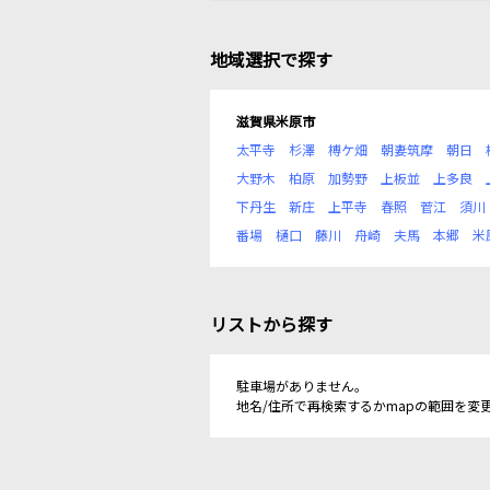
地域選択で探す
滋賀県米原市
太平寺
杉澤
榑ケ畑
朝妻筑摩
朝日
大野木
柏原
加勢野
上板並
上多良
下丹生
新庄
上平寺
春照
菅江
須川
番場
樋口
藤川
舟崎
夫馬
本郷
米
リストから探す
駐車場がありません。
地名/住所で再検索するかmapの範囲を変