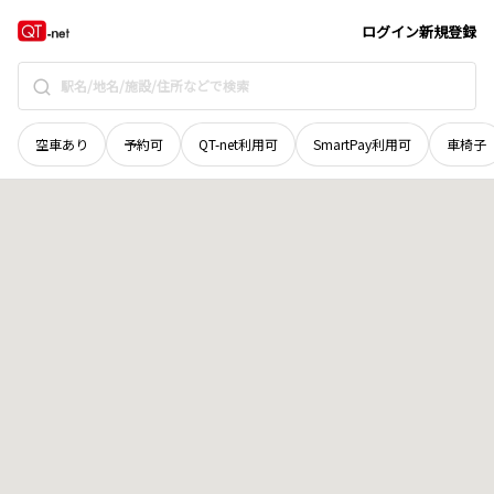
滋賀県
近江八幡市
中村町
地域選択で探す
ログイン
新規登録
空車あり
予約可
QT-net利用可
SmartPay利用可
車椅子