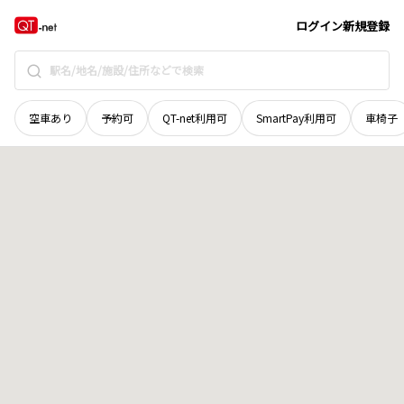
滋賀県
近江八幡市
北末町
地域選択で探す
ログイン
新規登録
空車あり
予約可
QT-net利用可
SmartPay利用可
車椅子