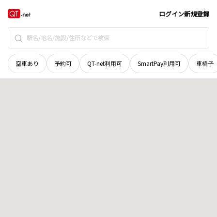
滋賀県
近江八幡市
千僧供町
地域選択で探す
ログイン
新規登録
空車あり
予約可
QT-net利用可
SmartPay利用可
車椅子