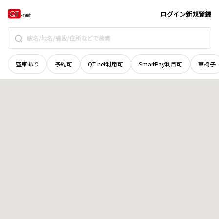
滋賀県
近江八幡市
南津田町
地域選択で探す
ログイン
新規登録
空車あり
予約可
QT-net利用可
SmartPay利用可
車椅子