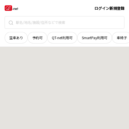
滋賀県
近江八幡市
博労町上
地域選択で探す
ログイン
新規登録
空車あり
予約可
QT-net利用可
SmartPay利用可
車椅子