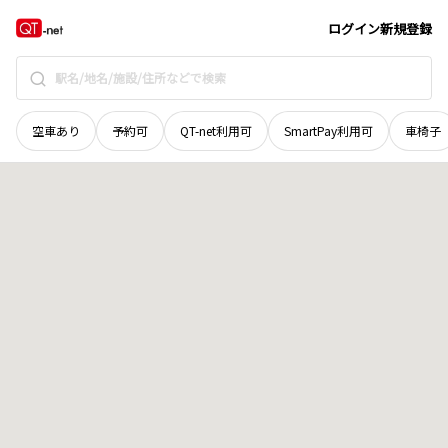
滋賀県
近江八幡市
竹町
地域選択で探す
ログイン
新規登録
空車あり
予約可
QT-net利用可
SmartPay利用可
車椅子