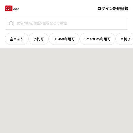
滋賀県
野洲市
北
地域選択で探す
ログイン
新規登録
空車あり
予約可
QT-net利用可
SmartPay利用可
車椅子