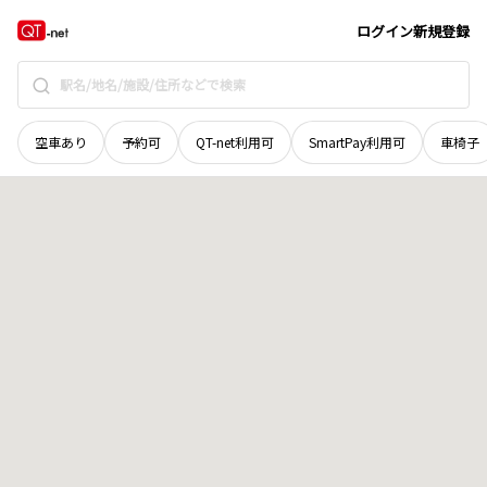
滋賀県
長浜市
宮部町
地域選択で探す
ログイン
新規登録
空車あり
予約可
QT-net利用可
SmartPay利用可
車椅子