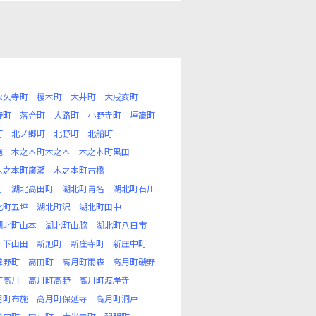
永久寺町
榎木町
大井町
大戌亥町
野町
落合町
大路町
小野寺町
垣籠町
町
北ノ郷町
北野町
北船町
施
木之本町木之本
木之本町黒田
木之本町廣瀬
木之本町古橋
町
湖北高田町
湖北町青名
湖北町石川
北町五坪
湖北町沢
湖北町田中
湖北町山本
湖北町山脇
湖北町八日市
下山田
新旭町
新庄寺町
新庄中町
尊野町
高田町
高月町雨森
高月町磯野
町高月
高月町高野
高月町渡岸寺
月町布施
高月町保延寺
高月町洞戸