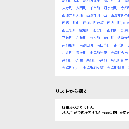
高月町馬上
高月町松尾
高月町持寺
高
大寺町
大門町
千草町
月ヶ瀬町
寺師
西浅井町大浦
西浅井町小山
西浅井町沓
西浅井町中
西浅井町野坂
西浅井町八田
西上坂町
錦織町
西野町
西村町
新居
平塚町
布勢町
分木町
保田町
法楽寺
南呉服町
南高田町
南田附町
南浜町
弓削町
湯次町
余呉町池原
余呉町今市
余呉町下丹生
余呉町下余呉
余呉町新堂
余呉町八戸
余呉町柳ケ瀬
余呉町鷲見
リストから探す
駐車場がありません。
地名/住所で再検索するかmapの範囲を変