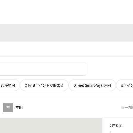
net 予約可
QT-netポイントが貯まる
QT-net SmartPay利用可
dポイ
不
不明
※一部
0件表示
1