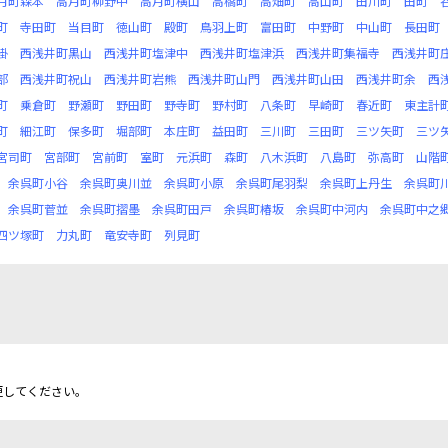
月町森本
高月町柳野中
高月町横山
高橋町
高畑町
高山町
田川町
田町
町
寺田町
当目町
徳山町
殿町
鳥羽上町
富田町
中野町
中山町
長田町
掛
西浅井町黒山
西浅井町塩津中
西浅井町塩津浜
西浅井町集福寺
西浅井町
部
西浅井町祝山
西浅井町岩熊
西浅井町山門
西浅井町山田
西浅井町余
西
町
乗倉町
野瀬町
野田町
野寺町
野村町
八条町
早崎町
春近町
東主計
町
細江町
保多町
堀部町
本庄町
益田町
三川町
三田町
三ツ矢町
三ツ
宮司町
宮部町
宮前町
室町
元浜町
森町
八木浜町
八島町
弥高町
山階
余呉町小谷
余呉町奥川並
余呉町小原
余呉町尾羽梨
余呉町上丹生
余呉町
余呉町菅並
余呉町摺墨
余呉町田戸
余呉町椿坂
余呉町中河内
余呉町中之
四ツ塚町
力丸町
竜安寺町
列見町
更してください。