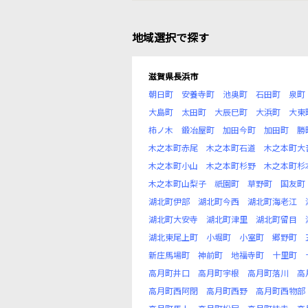
地域選択で探す
滋賀県長浜市
朝日町
安養寺町
池奥町
石田町
泉町
大島町
太田町
大辰巳町
大浜町
大東
柿ノ木
鍛冶屋町
加田今町
加田町
勝
木之本町赤尾
木之本町石道
木之本町大
木之本町小山
木之本町杉野
木之本町杉
木之本町山梨子
祇園町
草野町
国友町
湖北町伊部
湖北町今西
湖北町海老江
湖北町大安寺
湖北町津里
湖北町留目
湖北東尾上町
小堀町
小室町
郷野町
新庄馬場町
神前町
地福寺町
十里町
高月町井口
高月町宇根
高月町落川
高
高月町西阿閉
高月町西野
高月町西物部