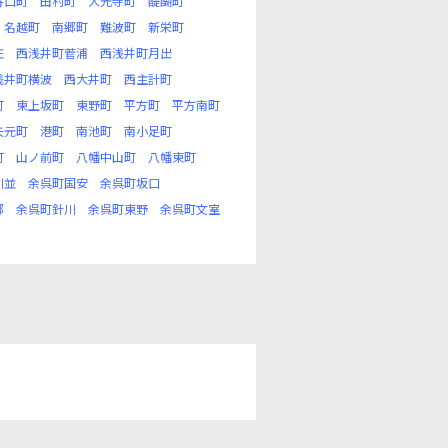
谷口町
田村町
大光寺町
醍醐町
名越町
南郷町
難波町
新栄町
庄
西浅井町菅浦
西浅井町月出
浅井町横波
西大井町
西主計町
町
東上坂町
東野町
平方町
平方南町
矢元町
港町
南池町
南小足町
町
山ノ前町
八幡中山町
八幡東町
川並
余呉町国安
余呉町坂口
郷
余呉町針川
余呉町東野
余呉町文室