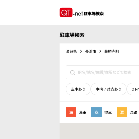
駐車場検索
駐車場検索
滋賀県
長浜市
尊勝寺町
空車あり
車椅子対応あり
QT-
満
満車
空
空車
混
混雑