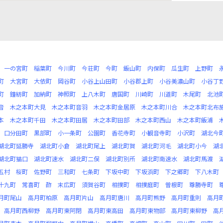
一の宮町
稲葉町
今川町
今荘町
今町
飯山町
内保町
瓜生町
上野町
町
大宮町
大依町
岡谷町
小谷上山田町
小谷郡上町
小谷美濃山町
小谷丁
町
鐘紡町
加納町
神照町
上八木町
唐国町
川崎町
川道町
木尾町
北池
音
木之本町大見
木之本町音羽
木之本町金居原
木之本町川合
木之本町北布
本
木之本町千田
木之本町田居
木之本町田部
木之本町西山
木之本町飯浦
口分田町
黒部町
小一条町
公園町
香花寺町
小観音寺町
小沢町
湖北今
湖北町延勝寺
湖北町小倉
湖北町尾上
湖北町賀
湖北町河毛
湖北町小今
湖
湖北町猫口
湖北町速水
湖北町二俣
湖北町別所
湖北町南速水
湖北町馬渡
五村
桜町
佐野町
三和町
七条町
下坂中町
下坂浜町
下之郷町
下八木町
十九町
常喜町
酢
末広町
須賀谷町
相撲町
相撲庭町
曽根町
尊勝寺町
月町尾山
高月町柏原
高月町片山
高月町唐川
高月町熊野
高月町重則
高月
高月町西柳野
高月町東阿閉
高月町東高田
高月町東物部
高月町東柳野
高