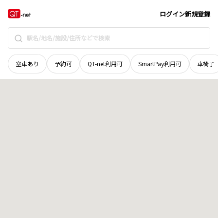
滋賀県
長浜市
徳山町
地域選択で探す
ログイン
新規登録
空車あり
予約可
QT-net利用可
SmartPay利用可
車椅子