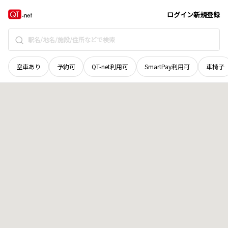
滋賀県
長浜市
新庄寺町
地域選択で探す
ログイン
新規登録
空車あり
予約可
QT-net利用可
SmartPay利用可
車椅子